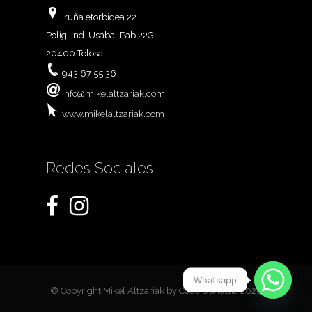
Iruña etorbidea 22
Políg. Ind. Usabal Pab 22G
20400 Tolosa
943 67 55 36
info@mikelaltzariak.com
www.mikelaltzariak.com
Redes Sociales
Whatsapp
© Copyright Mikel Altzariak by
Code Donostia
2026