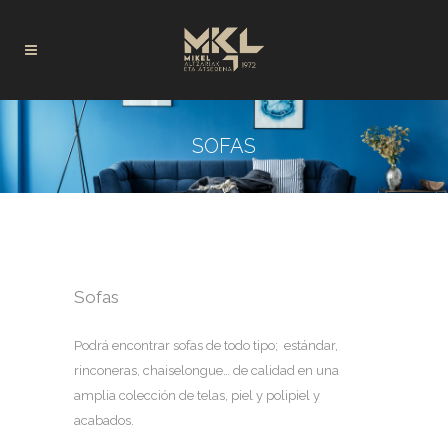
SOFAS
Sofas
Podrá encontrar sofas de todo tipo; estándar,
rinconeras, chaiselongue… de calidad en una
amplia colección de telas, piel y polipiel y
acabados.