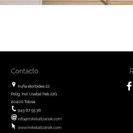
Contacto
R
Iruña etorbidea 22
Políg. Ind. Usabal Pab 22G
20400 Tolosa
943 67 55 36
info@mikelaltzariak.com
www.mikelaltzariak.com